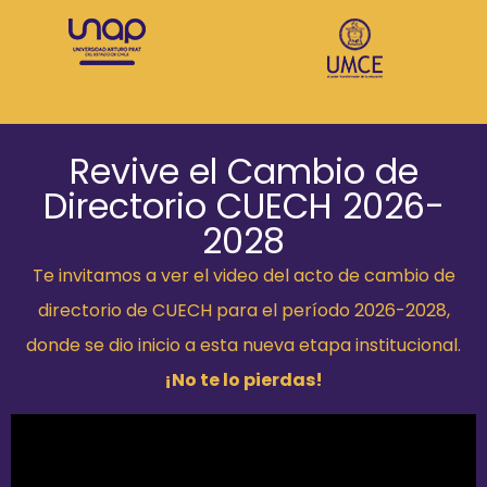
Revive el Cambio de
Directorio CUECH 2026-
2028
Te invitamos a ver el video del acto de cambio de
directorio de CUECH para el período 2026-2028,
donde se dio inicio a esta nueva etapa institucional.
¡No te lo pierdas!