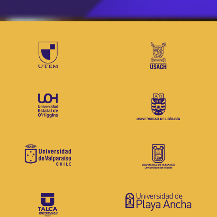
Bienvenidos al
Consorcio de Universidades del
Estado de Chile
Somos un sistema compuesto por
las 18 universidades estatales.
Estamos comprometidas con la
educación de calidad y con el
desarrollo humano, social,
económico, científico y tecnológico
del país a través del trabajo
coordinado.