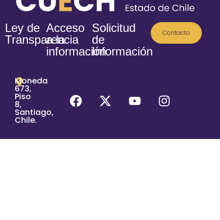
Ley de
Acceso
Solicitud
Contacto
Transparencia
a la
de
información
Información
Moneda
673,
Piso
8,
Santiago,
Chile.