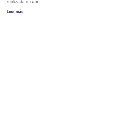
realizada en abril.
Leer más
ESTUDIANTES DE DERECHO UMAG
COMPETIRÁN EN TORNEO
INTERNACIONAL DE ARBITRAJE.
4 de Agosto de 2026
El equipo representará a la Universidad de Magallanes en la