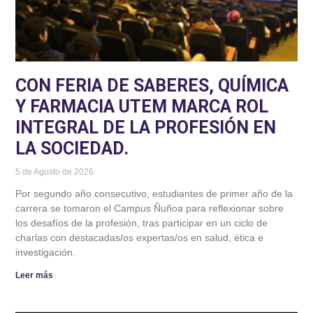
CON FERIA DE SABERES, QUÍMICA
Y FARMACIA UTEM MARCA ROL
INTEGRAL DE LA PROFESIÓN EN
LA SOCIEDAD.
5 de Agosto de 2026
Por segundo año consecutivo, estudiantes de primer año de la
carrera se tomaron el Campus Ñuñoa para reflexionar sobre
los desafíos de la profesión, tras participar en un ciclo de
charlas con destacadas/os expertas/os en salud, ética e
investigación.
Leer más