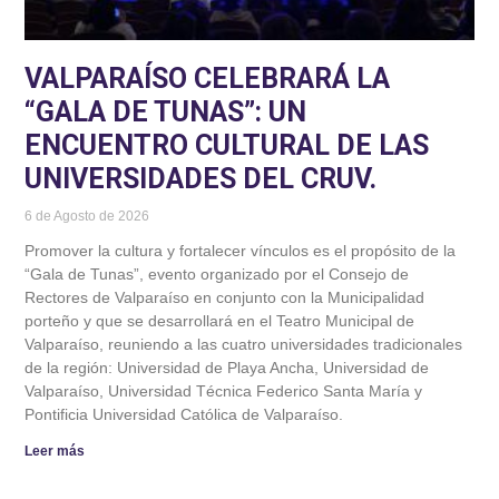
VALPARAÍSO CELEBRARÁ LA
“GALA DE TUNAS”: UN
ENCUENTRO CULTURAL DE LAS
UNIVERSIDADES DEL CRUV.
6 de Agosto de 2026
Promover la cultura y fortalecer vínculos es el propósito de la
“Gala de Tunas”, evento organizado por el Consejo de
Rectores de Valparaíso en conjunto con la Municipalidad
porteño y que se desarrollará en el Teatro Municipal de
Valparaíso, reuniendo a las cuatro universidades tradicionales
de la región: Universidad de Playa Ancha, Universidad de
Valparaíso, Universidad Técnica Federico Santa María y
Pontificia Universidad Católica de Valparaíso.
Leer más