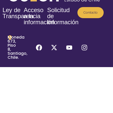
Ley de
Acceso
Solicitud
Contacto
Transparencia
a la
de
información
Información
Moneda
673,
Piso
8,
Santiago,
Chile.