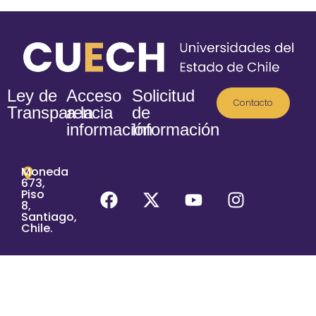
Ley de
Acceso
Solicitud
Contacto
Transparencia
a la
de
información
Información
Moneda
673,
Piso
8,
Santiago,
Chile.