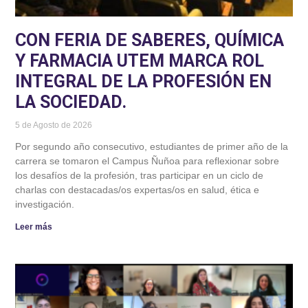
CON FERIA DE SABERES, QUÍMICA
Y FARMACIA UTEM MARCA ROL
INTEGRAL DE LA PROFESIÓN EN
LA SOCIEDAD.
5 de Agosto de 2026
Por segundo año consecutivo, estudiantes de primer año de la
carrera se tomaron el Campus Ñuñoa para reflexionar sobre
los desafíos de la profesión, tras participar en un ciclo de
charlas con destacadas/os expertas/os en salud, ética e
investigación.
Leer más