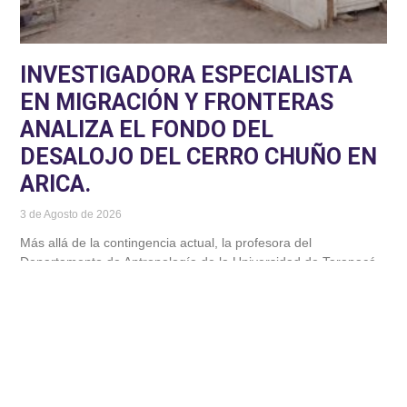
INVESTIGADORA ESPECIALISTA
EN MIGRACIÓN Y FRONTERAS
ANALIZA EL FONDO DEL
DESALOJO DEL CERRO CHUÑO EN
ARICA.
3 de Agosto de 2026
Más allá de la contingencia actual, la profesora del
Departamento de Antropología de la Universidad de Tarapacá,
Paola Díaz, explica factores no abordados de la problemática
que se vive en el extremo norte de Chile
Leer más