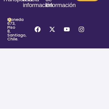
información
Información
Moneda
673,
Piso
8,
Santiago,
Chile.