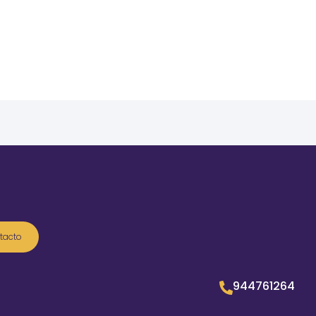
tacto
944761264