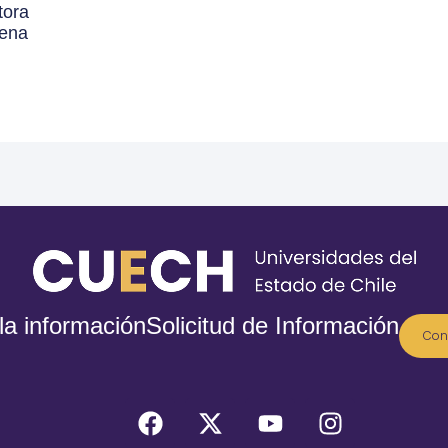
tora
rena
la información
Solicitud de Información
Con