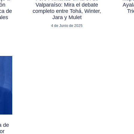
ión
Valparaíso: Mira el debate
Ayal
ica de
completo entre Tohá, Winter,
Tr
ales
Jara y Mulet
4 de Junio de 2025
a de
or