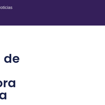
oticias
 de
ora
na