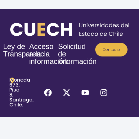
Ley de
Acceso
Solicitud
Contacto
Transparencia
a la
de
información
Información
Moneda
673,
Piso
8,
Santiago,
Chile.