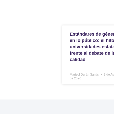
Estándares de géne
en lo público: el hit
universidades estat
frente al debate de l
calidad
Marisol Durán Santis
3 de Ag
de 2026