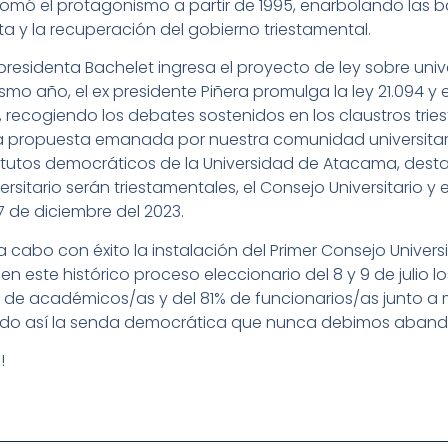
tomó el protagonismo a partir de 1995, enarbolando las 
ta y la recuperación del gobierno triestamental.
ex presidenta Bachelet ingresa el proyecto de ley sobre uni
mo año, el ex presidente Piñera promulga la ley 21.094 y e
—, recogiendo los debates sostenidos en los claustros tri
la propuesta emanada por nuestra comunidad universitari
tutos democráticos de la Universidad de Atacama, dest
sitario serán triestamentales, el Consejo Universitario y
27 de diciembre del 2023.
 a cabo con éxito la instalación del Primer Consejo Univers
 este histórico proceso eleccionario del 8 y 9 de julio l
 de académicos/as y del 81% de funcionarios/as junto a 
ndo así la senda democrática que nunca debimos aband
!