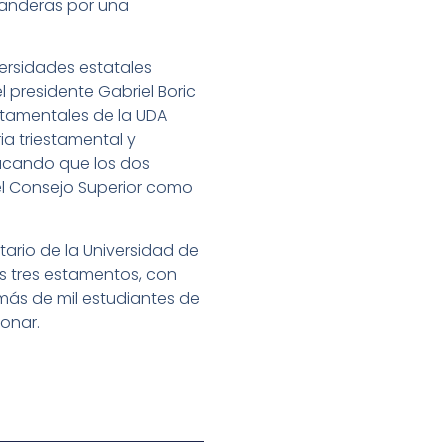
banderas por una
versidades estatales
l presidente Gabriel Boric
estamentales de la UDA
a triestamental y
acando que los dos
 el Consejo Superior como
itario de la Universidad de
os tres estamentos, con
más de mil estudiantes de
onar.