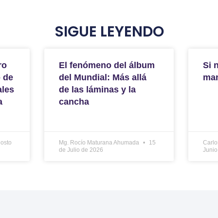
SIGUE LEYENDO
ro
El fenómeno del álbum
Si 
o de
del Mundial: Más allá
ma
ales
de las láminas y la
a
cancha
osto
Mg. Rocío Maturana Ahumada
15
Carlo
de Julio de 2026
Junio