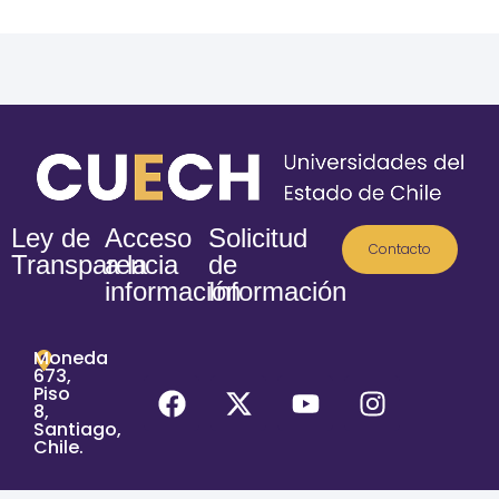
Ley de
Acceso
Solicitud
Contacto
Transparencia
a la
de
información
Información
Moneda
673,
Piso
8,
Santiago,
Chile.