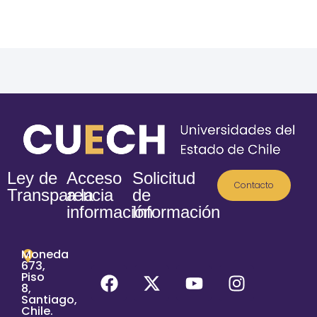
Ley de
Acceso
Solicitud
Contacto
Transparencia
a la
de
información
Información
Moneda
673,
Piso
8,
Santiago,
Chile.