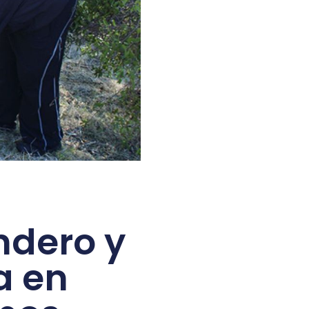
ndero y
a en