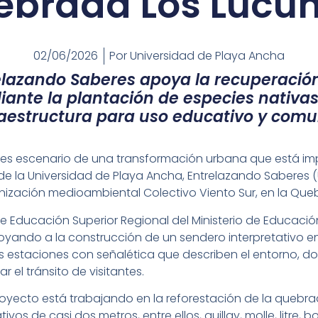
ebrada Los Lúcu
02/06/2026
Por
Universidad de Playa Ancha
relazando Saberes apoya la recuperació
nte la plantación de especies nativas
raestructura para uso educativo y comun
ha es escenario de una transformación urbana que está i
de la Universidad de Playa Ancha, Entrelazando Saberes (
nización medioambiental Colectivo Viento Sur, en la Qu
e Educación Superior Regional del Ministerio de Educaci
oyando a la construcción de un sendero interpretativo en 
s estaciones con señalética que describen el entorno, d
ar el tránsito de visitantes.
oyecto está trabajando en la reforestación de la quebra
vos de casi dos metros, entre ellos, quillay, molle, litre,