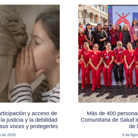
rticipación y acceso de
Más de 400 personas
a justicia y la debilidad
Comunitaria de Salud i
sus voces y protegerles
de 
o de 2026
6 de Ago