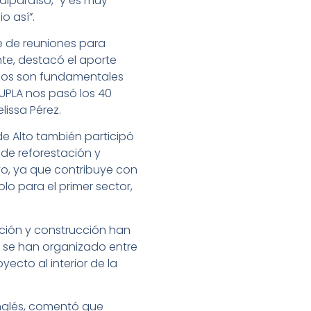
alparaíso, “y es muy
o así”.
ie de reuniones para
nte, destacó el aporte
sumos son fundamentales
UPLA nos pasó los 40
lissa Pérez.
e Alto también participó
de reforestación y
vo, ya que contribuye con
lo para el primer sector,
ación y construcción han
s se han organizado entre
ecto al interior de la
Inglés, comentó que