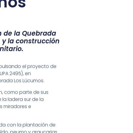
mos
n de la Quebrada
 y la construcción
itario.
mpulsando el proyecto de
UPA 2495), en
ebrada Los Lúcumos.
ón, como parte de sus
la ladera sur de la
os miradores e
da con la plantación de
 boldo, peumo y araucarias.