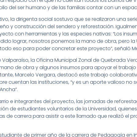
a un espacio con el que no cuentan todos los barrios de V
llo del ser humano y de las familias contar con un espaci
ivo, la dirigenta social sostuvo que se realizaron una ser
iseño y construcción del sendero y reforestación. Igualme
royecto con herramientas y las especies nativas: “Los in
dido lograr, nosotros ponemos la mano de obra, pero la 
; todo eso para poder concretar este proyecto”, señaló Me
 Valparaíso, la Oficina Municipal Zonal de Quebrada Verd
 mano de obra y algunos insumos para apoyar el trabajo 
tante, Marcelo Vergara, destacó este trabajo colaborati
e cuentan las instituciones, “y es un aporte valioso no so
 Ancha”.
rio e integrantes del proyecto, las jornadas de reforest
ión de estudiantes voluntarios de la Universidad, quiene
e carrera para asistir a este llamado que realizó el proy
studiante de primer año de la carrera de Pedagogía en 