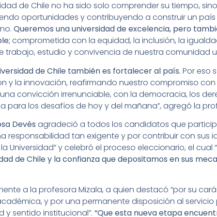
sidad de Chile no ha sido solo comprender su tiempo, sin
endo oportunidades y contribuyendo a construir un país
ano.
Queremos una universidad de excelencia, pero tambi
ble;
comprometida con la equidad, la inclusión, la iguald
 trabajo, estudio y convivencia de nuestra comunidad univ
iversidad de Chile también es fortalecer al país.
Por eso 
ción y la innovación, reafirmando nuestro compromiso con
na convicción irrenunciable, con la democracia, los d
 para los desafíos de hoy y del mañana”, agregó la prof
osa Devés
agradeció a todos los candidatos que particip
a responsabilidad tan exigente y por contribuir con sus id
la Universidad” y celebró el proceso eleccionario, el cual 
rsidad de Chile y la confianza que depositamos en sus mec
nte a la profesora Mizala, a quien destacó “por su caráct
 académica, y por una permanente disposición al servicio 
 y sentido institucional”.
“Que esta nueva etapa encuentr