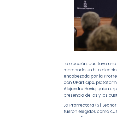
La elección, que tuvo un
marcando un hito eleccion
encabezada por la Prorre
con
UParticipa,
plataforma
Alejandro Hevia,
quien expl
presencia de las y los cu
La
Prorrectora (S) Leono
fueron elegidos como cust