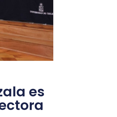
zala es
ectora