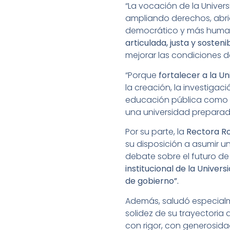
“La vocación de la Univer
ampliando derechos, abri
democrático y más hum
articulada, justa y sosteni
mejorar las condiciones de
“Porque
fortalecer a la Un
la creación, la investiga
educación pública como u
una universidad preparada
Por su parte, la
Rectora R
su disposición a asumir un
debate sobre el futuro de 
institucional de la Unive
de gobierno”.
Además, saludó especialme
solidez de su trayectoria
con rigor, con generosidad