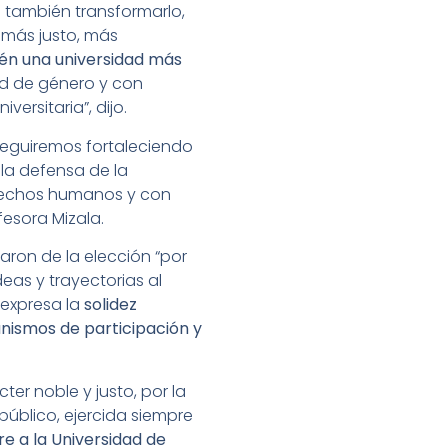
o también transformarlo,
 más justo, más
én una universidad más
ad de género y con
ersitaria”, dijo.
seguiremos fortaleciendo
 la defensa de la
erechos humanos y con
esora Mizala.
aron de la elección “por
eas y trayectorias al
“expresa la
solidez
anismos de participación y
er noble y justo, por la
público, ejercida siempre
e a la Universidad de