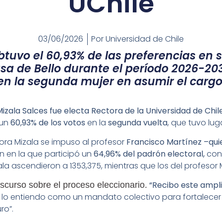
UChile
03/06/2026
Por
Universidad de Chile
tuvo el 60,93% de las preferencias en 
sa de Bello durante el período 2026-203
en la segunda mujer en asumir el cargo
izala Salces fue electa Rectora de la Universidad de Chil
 un
60,93% de los votos
en la
segunda vuelta
, que tuvo lug
sora Mizala se impuso al profesor
Francisco Martínez –qui
n en la que participó un
64,96% del padrón electoral,
con 
ala ascendieron a 1353,375, mientras que los del profesor 
“Recibo este ampl
iscurso sobre el proceso eleccionario.
 lo entiendo como un mandato colectivo para fortalecer 
ro”.