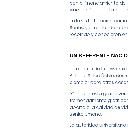
con el financiamiento del 
vinculación con el medio e
En la visita también parti
Santis
, y el
rector de la Un
recorrido y conocieron en
UN REFERENTE NACI
La
rectora de la Universid
Polo de Salud Ñuble, desta
ejemplar para otras casas
“Conocer esta gran inversi
tremendamente gratificant
aporta a la calidad de vida 
Benito Umaña.
La autoridad universitari