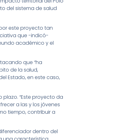
impacto territorial del Polo
nto del sistema de salud
, por este proyecto tan
ciativa que -indicó-
l mundo académico y el
destacando que “ha
ito de la salud,
el Estado, en este caso,
go plazo. “Este proyecto da
frecer a las y los jóvenes
mo tiempo, contribuir a
diferenciador dentro del
ga una característica