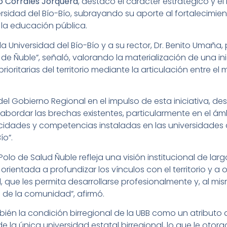
o Corrales Jorquera
, destacó el carácter estratégico y el 
ersidad del Bío-Bío, subrayando su aporte al fortalecimie
e la educación pública.
 a la Universidad del Bío-Bío y a su rector, Dr. Benito Umaña
de Ñuble”, señaló, valorando la materialización de una ini
ioritarias del territorio mediante la articulación entre e
rol del Gobierno Regional en el impulso de esta iniciativa, 
abordar las brechas existentes, particularmente en el ámb
dades y competencias instaladas en las universidades d
ío”.
Polo de Salud Ñuble refleja una visión institucional de lar
rientada a profundizar los vínculos con el territorio y a o
 que les permita desarrollarse profesionalmente y, al mis
a de la comunidad”, afirmó.
bién la condición birregional de la UBB como un atributo 
de la única universidad estatal birregional, lo que le otor