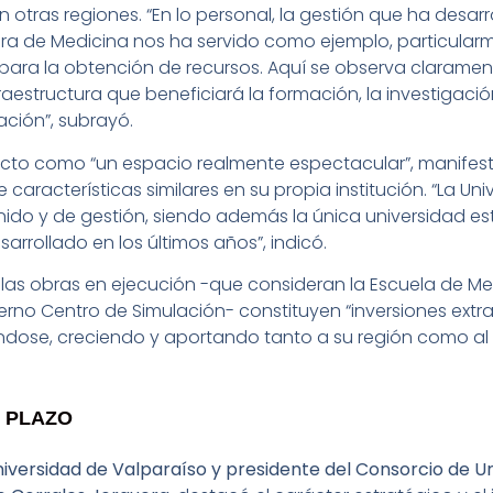
en otras regiones. “En lo personal, la gestión que ha desar
rera de Medicina nos ha servido como ejemplo, particularm
 para la obtención de recursos. Aquí se observa claram
aestructura que beneficiará la formación, la investigación,
ación”, subrayó.
yecto como “un espacio realmente espectacular”, manifes
 características similares en su propia institución. “La Un
do y de gestión, siendo además la única universidad estat
esarrollado en los últimos años”, indicó.
e las obras en ejecución -que consideran la Escuela de Me
rno Centro de Simulación- constituyen “inversiones extra
ándose, creciendo y aportando tanto a su región como al 
O PLAZO
niversidad de Valparaíso y presidente del Consorcio de U