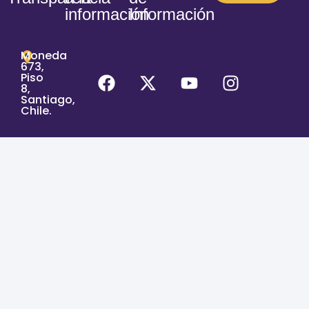
información
Información
Moneda
673,
Piso
8,
Santiago,
Chile.