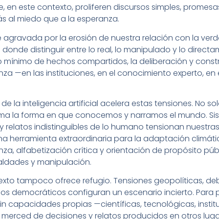
e, en este contexto, proliferen discursos simples, promes
s al miedo que a la esperanza.
ve agravada por la erosión de nuestra relación con la ver
donde distinguir entre lo real, lo manipulado y lo direc
uelo mínimo de hechos compartidos, la deliberación y con
anza —en las instituciones, en el conocimiento experto, en 
 de la inteligencia artificial acelera estas tensiones. No s
orma la forma en que conocemos y narramos el mundo. S
y relatos indistinguibles de lo humano tensionan nuestr
una herramienta extraordinaria para la adaptación climátic
nza, alfabetización crítica y orientación de propósito p
aldades y manipulación.
texto tampoco ofrece refugio. Tensiones geopolíticas, deb
esos democráticos configuran un escenario incierto. Para 
Sin capacidades propias —científicas, tecnológicas, insti
erced de decisiones y relatos producidos en otros luga