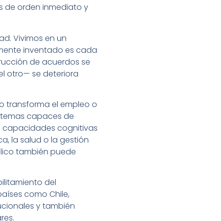
as de orden inmediato y
dad. Vivimos en un
tamente inventado es cada
strucción de acuerdos se
el otro— se deteriora
olo transforma el empleo o
istemas capaces de
as capacidades cognitivas
a, la salud o la gestión
úblico también puede
ilitamiento del
países como Chile,
tucionales y también
res.