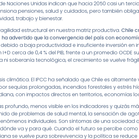
e Naciones Unidas indican que hacia 2050 casi un tercio
ensiona pensiones, salud y cuidados, pero también oblig
dad, trabajo y bienestar.
fragilidad estructural en nuestra matriz productiva.
Chile c
 ha advertido que la convergencia del país con econom
, debido a baja productividad e insuficiente inversión en i
n I+D cerca de 0,4 % del PIB, frente a un promedio OCDE supe
 ni soberanía tecnológica, el crecimiento se vuelve frági
sis climática. El IPCC ha señalado que Chile es altamente
por sequías prolongadas, incendios forestales y estrés h
idiana, con impactos directos en territorios, economías lo
 profundo, menos visible en los indicadores y quizás más c
nido de problemas de salud mental, la sensación de agot
fenómenos individuales. Son síntomas de una sociedad q
 dónde va y para qué. Cuando el futuro se percibe co
diana se vuelve pura sobrevivencia y la política se reduc