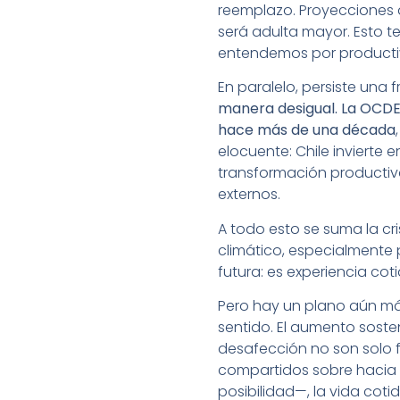
reemplazo. Proyecciones d
será adulta mayor. Esto t
entendemos por productivi
En paralelo, persiste una 
manera desigual. La OCDE
hace más de una década
elocuente: Chile invierte e
transformación productiva
externos.
A todo esto se suma la cri
climático, especialmente 
futura: es experiencia cot
Pero hay un plano aún más
sentido. El aumento soste
desafección no son solo 
compartidos sobre hacia
posibilidad—, la vida coti