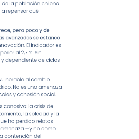
 de la población chilena
a a repensar qué
rece, pero poco y de
ías avanzadas se estancó
nnovación. El indicador es
rior al 2,7 %. Sin
l y dependiente de ciclos
 vulnerable al cambio
ídrico. No es una amenaza
cales y cohesión social.
orrosivo: la crisis de
amiento, la soledad y la
ue ha perdido relatos
mo amenaza —y no como
e a contención del