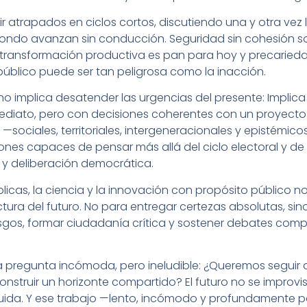
uir atrapados en ciclos cortos, discutiendo una y otra ve
fondo avanzan sin conducción. Seguridad sin cohesión so
n transformación productiva es pan para hoy y precarie
público puede ser tan peligrosa como la inacción.
no implica desatender las urgencias del presente: Implic
mediato, pero con decisiones coherentes con un proyecto
 —sociales, territoriales, intergeneracionales y epistémi
ciones capaces de pensar más allá del ciclo electoral y d
s y deliberación democrática.
blicas, la ciencia y la innovación con propósito público n
uctura del futuro. No para entregar certezas absolutas, si
riesgos, formar ciudadanía crítica y sostener debates com
a pregunta incómoda, pero ineludible: ¿Queremos seguir 
nstruir un horizonte compartido? El futuro no se improvi
cuida. Y ese trabajo —lento, incómodo y profundamente p