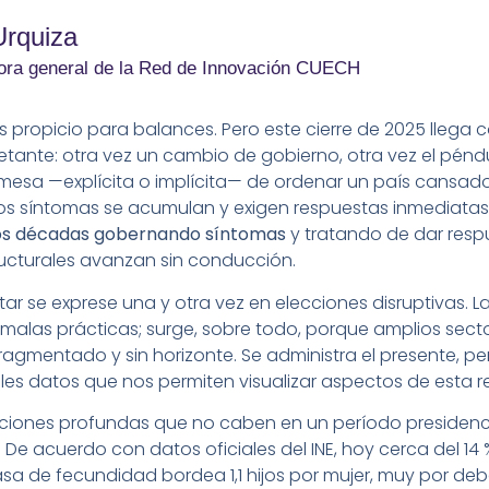
Urquiza
ora general de la Red de Innovación CUECH
s propicio para balances. Pero este cierre de 2025 llega
uietante: otra vez un cambio de gobierno, otra vez el pén
omesa —explícita o implícita— de ordenar un país cansado.
os síntomas se acumulan y exigen respuestas inmediatas.
os décadas gobernando síntomas
y tratando de dar resp
ructurales avanzan sin conducción.
tar se exprese una y otra vez en elecciones disruptivas. L
r malas prácticas; surge, sobre todo, porque amplios sect
ragmentado y sin horizonte. Se administra el presente, pe
es datos que nos permiten visualizar aspectos de esta r
ciones profundas que no caben en un período presidencia
 De acuerdo con datos oficiales del INE, hoy cerca del 14
sa de fecundidad bordea 1,1 hijos por mujer, muy por deba