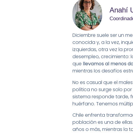
Anahí 
Coordinad
Diciembre suele ser un me
conocida y, a la vez, inq
izquierdas, otra vez la pr
desempleo, crecimiento: l
que
llevamos al menos d
mientras los desafíos est
No es casual que el males
política no surge solo po
sistema responde tarde, f
huérfano. Tenemos múltipl
Chile enfrenta transforma
población es una de ellas.
años o más, mientras la ta