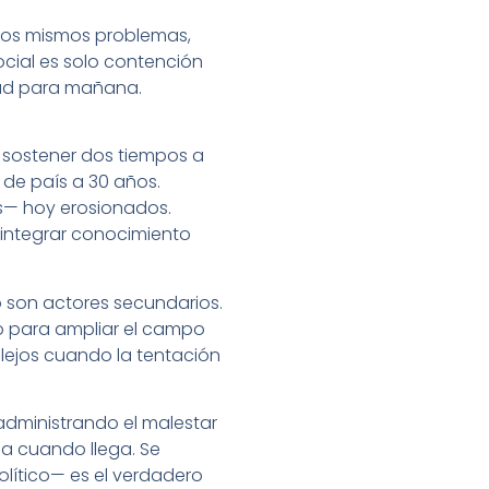
z los mismos problemas,
cial es solo contención
dad para mañana.
a sostener dos tiempos a
 de país a 30 años.
cos— hoy erosionados.
e integrar conocimiento
o son actores secundarios.
no para ampliar el campo
plejos cuando la tentación
administrando el malestar
sa cuando llega. Se
olítico— es el verdadero