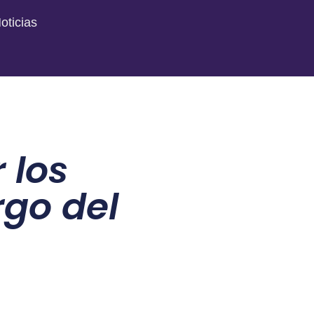
oticias
 los
rgo del