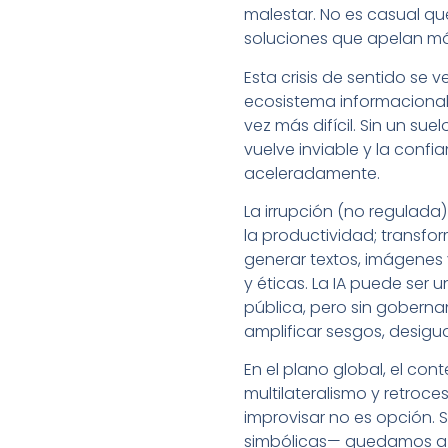
malestar. No es casual qu
soluciones que apelan má
Esta crisis de sentido se 
ecosistema informacional 
vez más difícil. Sin un s
vuelve inviable y la confi
aceleradamente.
La irrupción (no regulada)
la productividad; transf
generar textos, imágenes 
y éticas. La IA puede ser 
pública, pero sin goberna
amplificar sesgos, desigu
En el plano global, el con
multilateralismo y retroc
improvisar no es opción. 
simbólicas— quedamos a m