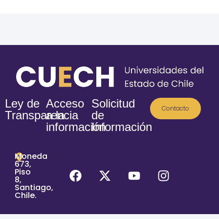
Ley de
Acceso
Solicitud
Contacto
Transparencia
a la
de
información
Información
Moneda
673,
Piso
8,
Santiago,
Chile.