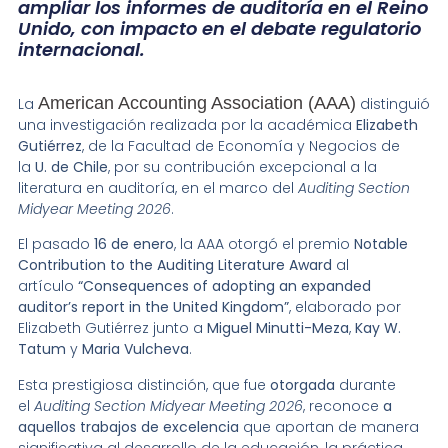
ampliar los informes de auditoría en el Reino
Unido, con impacto en el debate regulatorio
internacional.
American Accounting Association (AAA)
La
distinguió
una investigación realizada por la académica
Elizabeth
Gutiérrez
, de la Facultad de Economía y Negocios de
la
U. de Chile
, por su contribución excepcional a la
literatura en auditoría, en el marco del
Auditing Section
Midyear Meeting 2026
.
El pasado
16 de enero
, la AAA otorgó el premio
Notable
Contribution to the Auditing Literature Award
al
artículo
“Consequences of adopting an expanded
auditor’s report in the United Kingdom”
, elaborado por
Elizabeth Gutiérrez junto a
Miguel Minutti-Meza
,
Kay W.
Tatum
y
Maria Vulcheva
.
Esta prestigiosa distinción, que fue
otorgada
durante
el
Auditing Section Midyear Meeting 2026
, reconoce
a
aquellos trabajos de excelencia
que aportan de manera
significativa al desarrollo de la educación, la práctica