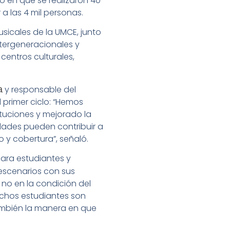
o en que se realizaron 40
a las 4 mil personas.
sicales de la UMCE, junto
ntergeneracionales y
centros culturales,
y responsable del
a
primer ciclo: “Hemos
tuciones y mejorado la
dades pueden contribuir a
 y cobertura”, señaló.
ara estudiantes y
escenarios con sus
s no en la condición del
Muchos estudiantes son
también la manera en que