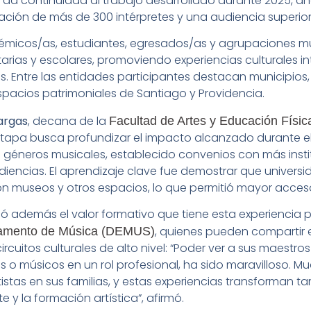
e da continuidad al trabajo desarrollado durante 2025, añ
ación de más de 300 intérpretes y una audiencia superior 
démicos/as, estudiantes, egresados/as y agrupaciones mu
rias y escolares, promoviendo experiencias culturales i
. Entre las entidades participantes destacan municipios, 
espacios patrimoniales de Santiago y Providencia.
argas
, decana de la
Facultad de Artes y Educación Físic
tapa busca profundizar el impacto alcanzado durante el 
 géneros musicales, establecido convenios con más insti
iencias. El aprendizaje clave fue demostrar que universi
n museos y otros espacios, lo que permitió mayor acceso
 además el valor formativo que tiene esta experiencia p
, quienes pueden compartir 
amento de Música (DEMUS)
ircuitos culturales de alto nivel: “Poder ver a sus maestro
es o músicos en un rol profesional, ha sido maravilloso. 
istas en sus familias, y estas experiencias transforman 
e y la formación artística”, afirmó.