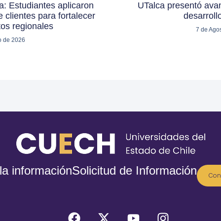
: Estudiantes aplicaron
UTalca presentó avan
 clientes para fortalecer
desarroll
os regionales
7 de Ago
o de 2026
la información
Solicitud de Información
Con