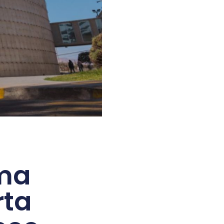
uma
rta