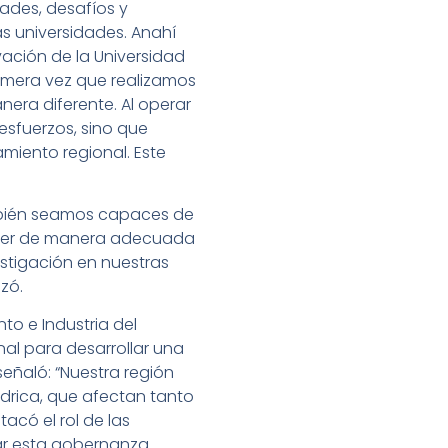
dades, desafíos y
s universidades. Anahí
ación de la Universidad
rimera vez que realizamos
era diferente. Al operar
sfuerzos, sino que
iento regional. Este
mbién seamos capaces de
onder de manera adecuada
estigación en nuestras
zó.
to e Industria del
nal para desarrollar una
señaló: “Nuestra región
hídrica, que afectan tanto
acó el rol de las
ar esta gobernanza