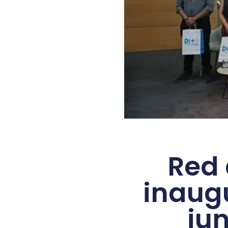
Red 
inaug
ju