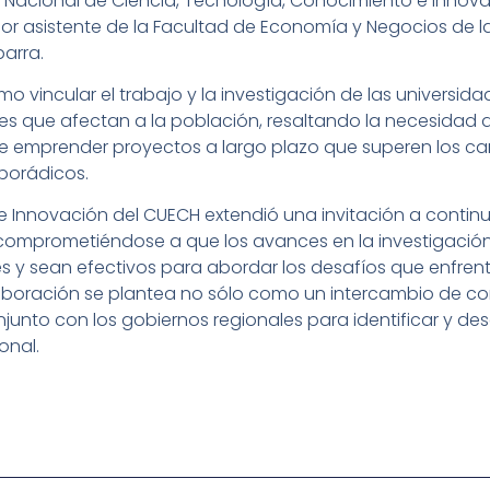
o Nacional de Ciencia, Tecnología, Conocimiento e Innovac
r asistente de la Facultad de Economía y Negocios de la 
barra.
o vincular el trabajo y la investigación de las universid
es que afectan a la población, resaltando la necesidad 
de emprender proyectos a largo plazo que superen los c
sporádicos.
de Innovación del CUECH extendió una invitación a contin
 comprometiéndose a que los avances en la investigación
es y sean efectivos para abordar los desafíos que enfr
boración se plantea no sólo como un intercambio de co
to con los gobiernos regionales para identificar y desa
onal.