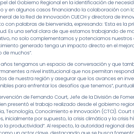
papel del Gobierno Regional en la identificación de necesi
o y en algunos casos financiando la colaboración con la
eral de la Red de Innovación CUECH y directora de Innov
nto con palabras de bienvenida, expresando: ‘Esta es la p
ud. Es una señal clara de que estamos trabajando de man
tivo, no solo complementamos y potenciamos nuestros e
miento generado tenga un impacto directo en el mejoram
ro de muchos”.
s años tengamos un espacio de conversación y que ta
ermanentes a nivel institucional que nos permitan resp
ntos de nuestra región y asegurar que los avances en inv
nibles para enfrentar los desafíos que tenemos”, puntuali
ervención de Fernando Court, Jefe de la División de Fomen
en presentó el trabajo realizado desde el gobierno regio
cia, Tecnología, Conocimiento e Innovación (CTCI). Court 
inicialmente por supuesto, la crisis climática y la crisis 
 productividad”. Al respecto, la autoridad regional dest
o como un actor clave, destacando que se busca foment