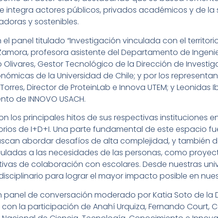
ue integra actores públicos, privados académicos y de la 
adoras y sostenibles.
l panel titulado “Investigación vinculada con el territorio
mora, profesora asistente del Departamento de Ingenie
io Olivares, Gestor Tecnológico de la Dirección de Investi
nómicas de la Universidad de Chile; y por los representan
rres, Director de ProteinLab e Innova UTEM; y Leonidas Ib
ento de INNOVO USACH.
n los principales hitos de sus respectivas instituciones 
torios de I+D+I. Una parte fundamental de este espacio 
scan abordar desafíos de alta complejidad, y también de
uladas a las necesidades de las personas, como proyect
iativas de colaboración con escolares. Desde nuestras u
sdisciplinario para lograr el mayor impacto posible en nue
n panel de conversación moderado por Katia Soto de la 
, con la participación de Anahí Urquiza, Fernando Court, C