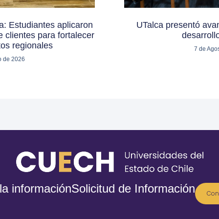
: Estudiantes aplicaron
UTalca presentó avan
 clientes para fortalecer
desarroll
os regionales
7 de Ago
o de 2026
la información
Solicitud de Información
Con