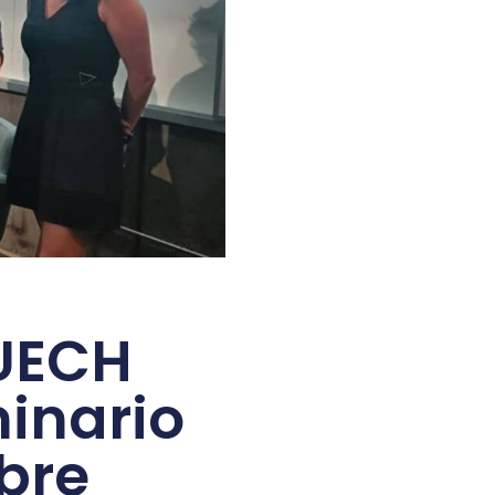
CUECH
inario
bre