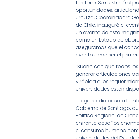
territorio. Se destacó el 
oportunidades, articuland
Urquiza, Coordinadora Gen
de Chile, inauguró el eve
un evento de esta magnit
como un Estado colabora
aseguramos que el conoci
evento debe ser el prime
“Sueño con que todos lo
generar articulaciones p
y rápida a los requerimie
universidades estén dispo
Luego se dio paso a la int
Gobierno de Santiago, qui
Política Regional de Cien
enfrenta desafíos enormes, 
el consumo humano como la
universidades del Estad