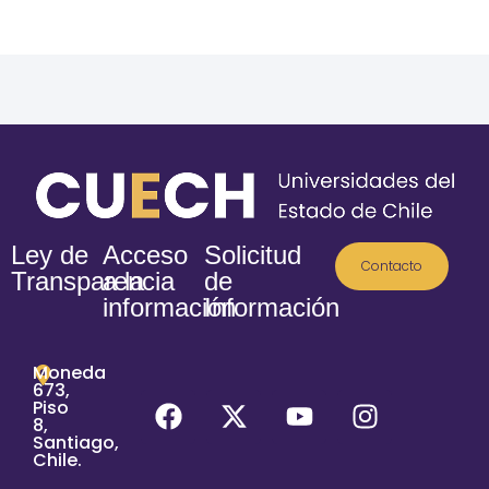
Ley de
Acceso
Solicitud
Contacto
Transparencia
a la
de
información
Información
Moneda
673,
Piso
8,
Santiago,
Chile.