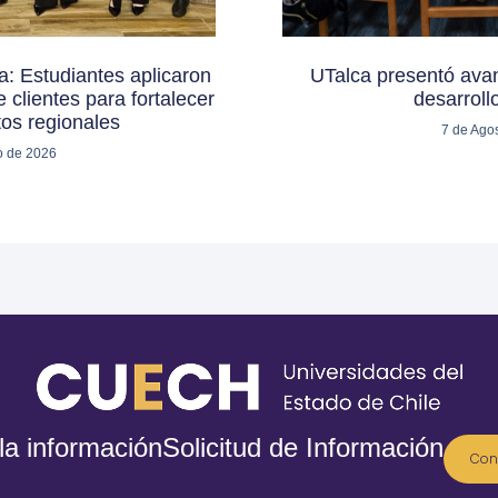
: Estudiantes aplicaron
UTalca presentó avan
 clientes para fortalecer
desarroll
os regionales
7 de Ago
o de 2026
la información
Solicitud de Información
Con