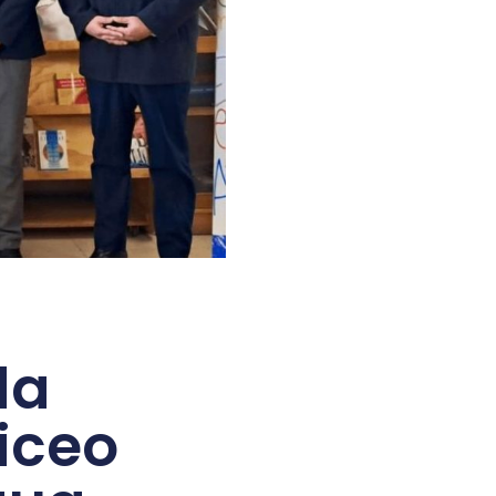
da
iceo