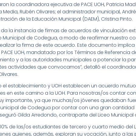
iparon la coordinadora ejecutiva de PACE UOH, Patricia Ma
Media, Rubén Olivares; el administrador municipal, Andrés
ación de la Educación Municipal (DAEM), Cristina Pinto.
 la instancia de firmas de acuerdos de vinculación extra
eo Municipal de Codegua, a modo de reafirmar nuestro c
realizar la firma de este acuerdo. Este documento implic
za PACE UOH, mandatado por los Términos de Referencia d
ento y a las autoridades municipales a potenciar la par
ntes actividades que convocamos”, detalló el coordinado
livares.
nto el establecimiento y UOH establecen un acuerdo mut
tes en este camino a la UOH. Para nosotras/os contar co
y importante, ya que muchas/os jóvenes quedaban fuer
unicipal de Codegua por contar con una gran cantidad 
 aseguró Gilda Arredondo, contraparte del Liceo Municipa
00% de las/os estudiantes de tercero y cuarto medio del 
venes quienes, además, exploran su vocación, junto a las 