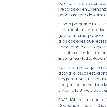
De esta iniciativa partic
Preparación en Enseñanza 
Departamento de Administr
“Como programa PACE se da
coincidentemente, el Lic
gestión interna, propone 
a las acciones que reali
compromete al establecimi
estudiantes en las difere
Enseñanza Media, Rubén O
“La firma implica que ta
apoyar a las/os estudian
Programa PACE UOH es mu
enorgullece como Liceo M
entran a la Universidad”,
PACE UOH trabaja con el 1
Codegua, es decir, 180 jó