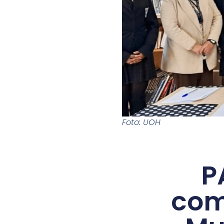
Foto: UOH
P
com