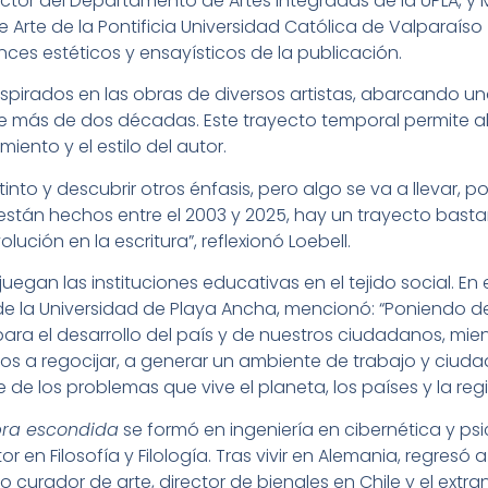
ector del Departamento de Artes Integradas de la UPLA, y
 Arte de la Pontificia Universidad Católica de Valparaíso
nces estéticos y ensayísticos de la publicación.
inspirados en las obras de diversos artistas, abarcando u
de más de dos décadas. Este trayecto temporal permite al
ento y el estilo del autor.
tinto y descubrir otros énfasis, pero algo se va a llevar, po
están hechos entre el 2003 y 2025, hay un trayecto bast
ución en la escritura”, reflexionó Loebell.
 juegan las instituciones educativas en el tejido social. En
de la Universidad de Playa Ancha, mencionó: “Poniendo de
para el desarrollo del país y de nuestros ciudadanos, mie
mos a regocijar, a generar un ambiente de trabajo y ci
 de los problemas que vive el planeta, los países y la regi
bra escondida
se formó en ingeniería en cibernética y ps
 en Filosofía y Filología. Tras vivir en Alemania, regresó 
curador de arte, director de bienales en Chile y el extra