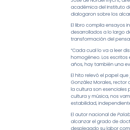
José de Nordenflycht, dir
académica del Instituto de
dialogaron sobre los alca
El libro compila ensayos 
desarrollados a lo largo 
transformación del pensami
“Cada cual lo va a leer dis
homogéneo. Los escritos 
años, hay también una evol
El hito relevó el papel que
González Morales, rector 
la cultura son esenciales 
cultura y música, nos va
estabilidad, independiente
El autor nacional de
Pala
alcanzar el grado de doctor
desplegado su labor como 