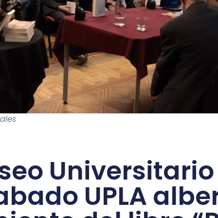
tales
eo Universitario
abado UPLA albe