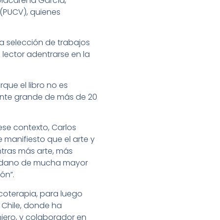
 Macarena García,
 (PUCV), quienes
na selección de trabajos
 lector adentrarse en la
rque el libro no es
ante grande de más de 20
 ese contexto, Carlos
 manifiesto que el arte y
ntras más arte, más
udadano de mucha mayor
ón”.
icoterapia, para luego
a Chile, donde ha
njero, y colaborador en