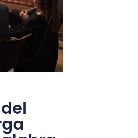
 del
rga