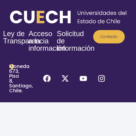
Ley de
Acceso
Solicitud
Contacto
Transparencia
a la
de
información
Información
Moneda
673,
Piso
8,
Santiago,
Chile.