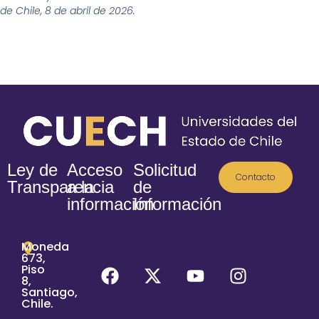
de Chile, 8 de abril de 2026.
Ley de
Acceso
Solicitud
Contacto
Transparencia
a la
de
información
Información
Moneda
673,
Piso
8,
Santiago,
Chile.