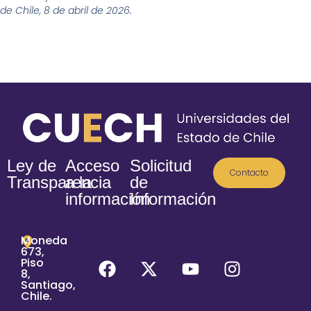
de Chile, 8 de abril de 2026.
Ley de
Acceso
Solicitud
Contacto
Transparencia
a la
de
información
Información
Moneda
673,
Piso
8,
Santiago,
Chile.