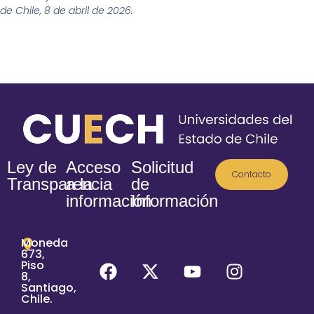
de Chile, 8 de abril de 2026.
Ley de
Acceso
Solicitud
Contacto
Transparencia
a la
de
información
Información
Moneda
673,
Piso
8,
Santiago,
Chile.