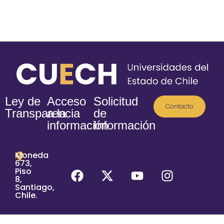
Ley de
Acceso
Solicitud
Contacto
Transparencia
a la
de
información
Información
Moneda
673,
Piso
8,
Santiago,
Chile.