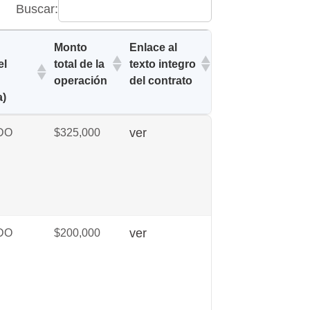
Buscar:
Monto
Enlace al
el
total de la
texto integro
operación
del contrato
a)
Monto
Enlace al
DO
$325,000
ver
el
total de la
texto integro
operación
del contrato
a)
DO
$200,000
ver