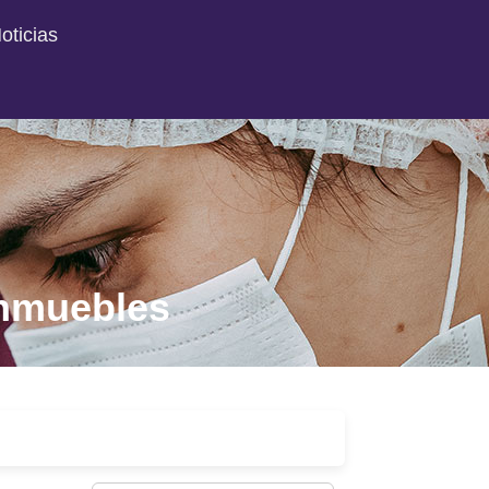
oticias
inmuebles