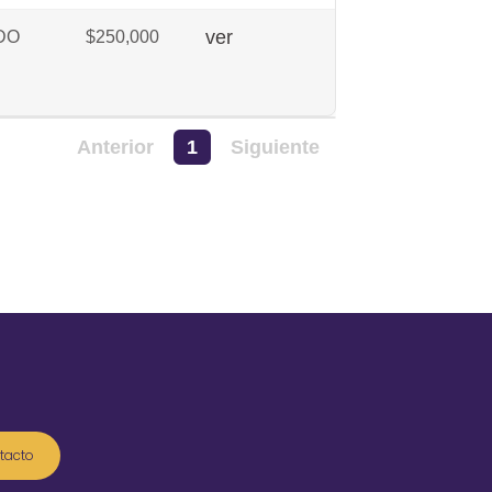
DO
$250,000
ver
Anterior
1
Siguiente
tacto