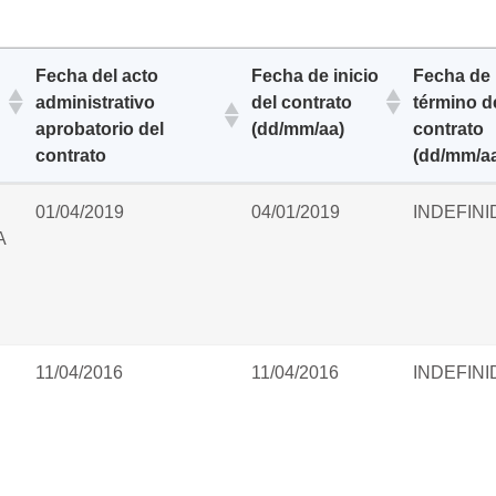
Fecha del acto
Fecha de inicio
Fecha de
administrativo
del contrato
término d
aprobatorio del
(dd/mm/aa)
contrato
contrato
(dd/mm/a
Fecha del acto
Fecha de inicio
Fecha de
01/04/2019
04/01/2019
INDEFINI
administrativo
del contrato
término d
A
aprobatorio del
(dd/mm/aa)
contrato
contrato
(dd/mm/a
11/04/2016
11/04/2016
INDEFINI