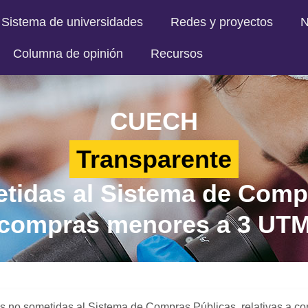
Sistema de universidades
Redes y proyectos
N
Columna de opinión
Recursos
CUECH
Transparente
tidas al Sistema de Compra
compras menores a 3 UT
s no sometidas al Sistema de Compras Públicas, relativas a 