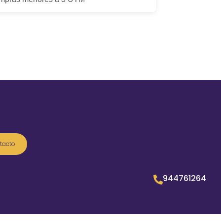
tacto
944761264