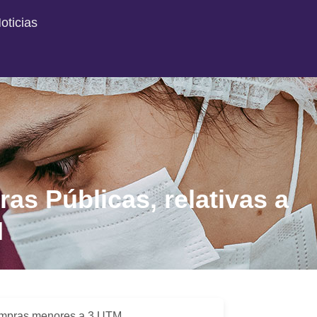
oticias
s Públicas, relativas a
M
compras menores a 3 UTM