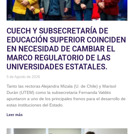
CUECH Y SUBSECRETARÍA DE
EDUCACIÓN SUPERIOR COINCIDEN
EN NECESIDAD DE CAMBIAR EL
MARCO REGULATORIO DE LAS
UNIVERSIDADES ESTATALES.
5 de Agosto de 2026
Tanto las rectoras Alejandra Mizala (U. de Chile) y Marisol
Durán (UTEM) como la subsecretaria Fernanda Valdés
apuntaron a uno de los principales frenos para el desarrollo de
estas instituciones del Estado.
Leer más