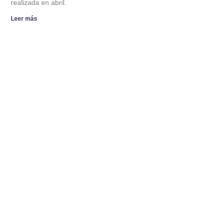
realizada en abril.
Leer más
ESTUDIANTES DE DERECHO UMAG
COMPETIRÁN EN TORNEO
INTERNACIONAL DE ARBITRAJE.
4 de Agosto de 2026
El equipo representará a la Universidad de Magallanes en la