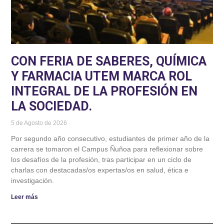
CON FERIA DE SABERES, QUÍMICA
Y FARMACIA UTEM MARCA ROL
INTEGRAL DE LA PROFESIÓN EN
LA SOCIEDAD.
5 de Agosto de 2026
Por segundo año consecutivo, estudiantes de primer año de la
carrera se tomaron el Campus Ñuñoa para reflexionar sobre
los desafíos de la profesión, tras participar en un ciclo de
charlas con destacadas/os expertas/os en salud, ética e
investigación.
Leer más