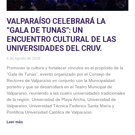
VALPARAÍSO CELEBRARÁ LA
“GALA DE TUNAS”: UN
ENCUENTRO CULTURAL DE LAS
UNIVERSIDADES DEL CRUV.
6 de Agosto de 2026
Promover la cultura y fortalecer vínculos es el propósito de la
“Gala de Tunas”, evento organizado por el Consejo de
Rectores de Valparaíso en conjunto con la Municipalidad
porteño y que se desarrollará en el Teatro Municipal de
Valparaíso, reuniendo a las cuatro universidades tradicionales
de la región: Universidad de Playa Ancha, Universidad de
Valparaíso, Universidad Técnica Federico Santa María y
Pontificia Universidad Católica de Valparaíso.
Leer más