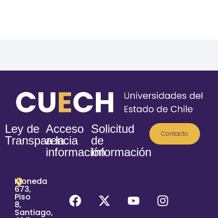
Ley de
Acceso
Solicitud
Contacto
Transparencia
a la
de
información
Información
Moneda
673,
Piso
8,
Santiago,