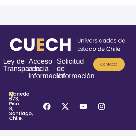
Ley de
Acceso
Solicitud
Contacto
Transparencia
a la
de
información
Información
Moneda
673,
Piso
8,
Santiago,
Chile.